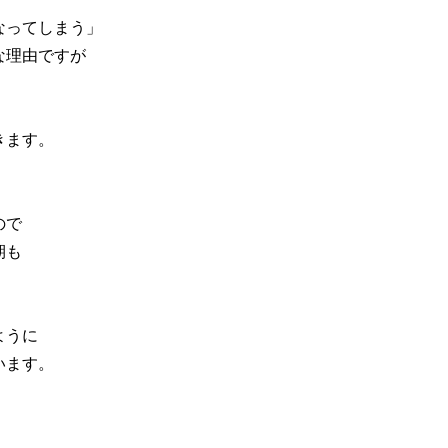
なってしまう」
な理由ですが
きます。
ので
期も
ように
います。