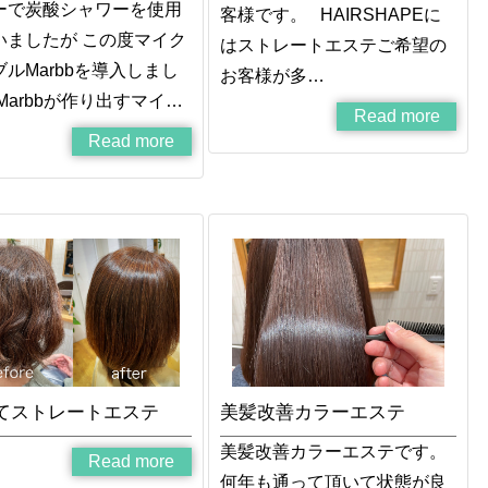
ーで炭酸シャワーを使用
客様です。 HAIRSHAPEに
いましたが この度マイク
はストレートエステご希望の
ルMarbbを導入しまし
お客様が多…
Marbbが作り出すマイ…
Read more
Read more
てストレートエステ
美髪改善カラーエステ
美髪改善カラーエステです。
Read more
何年も通って頂いて状態が良