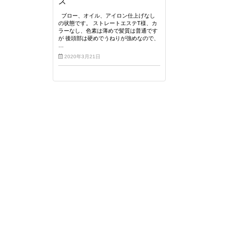
ス
ブロー、オイル、アイロン仕上げなし
の状態です。 ストレートエステT様、カ
ラーなし、色素は薄めで髪質は普通です
が 後頭部は硬めでうねりが強めなので、
…
2020年3月21日