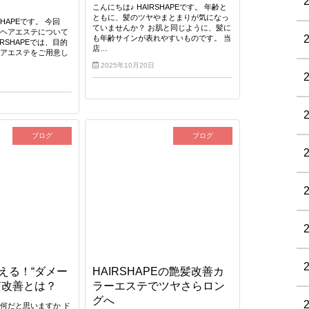
こんにちは♪ HAIRSHAPEです。 年齢と
ともに、髪のツヤやまとまりが気になっ
HAPEです。 今回
ていませんか？ お肌と同じように、髪に
善ヘアエステについて
も年齢サインが表れやすいものです。 当
RSHAPEでは、目的
店…
ヘアエステをご用意し
2025年10月20日
ブログ
ブログ
える！“ダメー
HAIRSHAPEの艶髪改善カ
質改善とは？
ラーエステでツヤさらロン
グへ
何だと思いますか ド