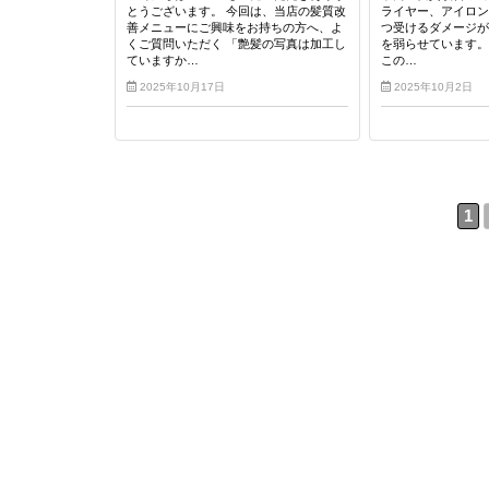
とうございます。 今回は、当店の髪質改
ライヤー、アイロン
善メニューにご興味をお持ちの方へ、よ
つ受けるダメージ
くご質問いただく 「艶髪の写真は加工し
を弱らせています。 H
ていますか…
この…
2025年10月17日
2025年10月2日
1