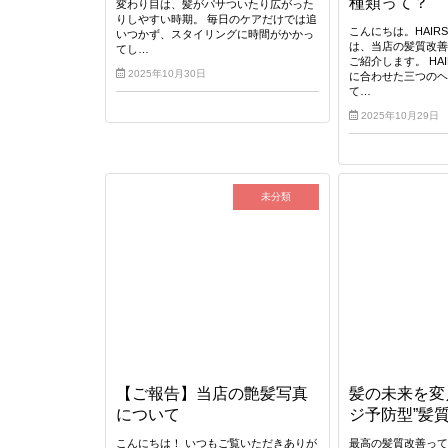
種類って？
変わり目は、髪がパサついたり広がった
りしやすい時期。 毎日のケアだけでは追
こんにちは。HAIRS
いつかず、スタイリングに時間がかかっ
は、当店の髪質改
てし…
ご紹介します。 HAI
2025年10月30日
に合わせた三つの
て…
2025年10月29日
未分類
【ご報告】当店の艶髪写真
髪の未来を変
について
ジ予防型”髪
こんにちは！ いつもご覧いただきありが
最高の髪質改善って